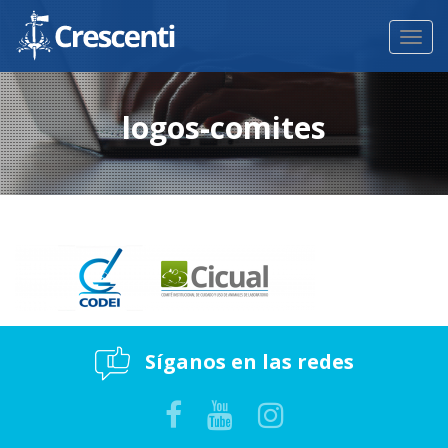
Toggl
navig
logos-comites
Síganos en las redes