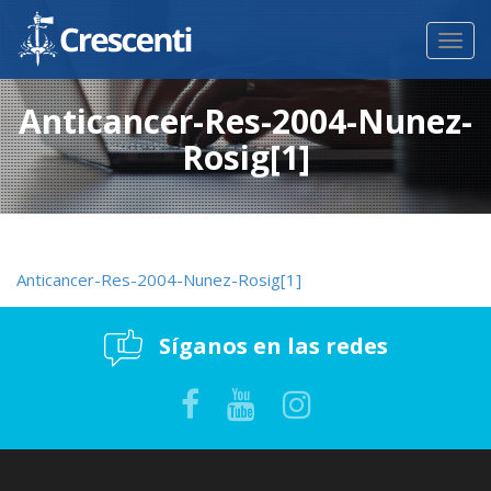
Toggl
navig
Anticancer-Res-2004-Nunez-
Rosig[1]
Anticancer-Res-2004-Nunez-Rosig[1]
Síganos en las redes