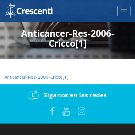
Toggl
navig
Anticancer-Res-2006-
Cricco[1]
Anticancer-Res-2006-Cricco[1]
Síganos en las redes