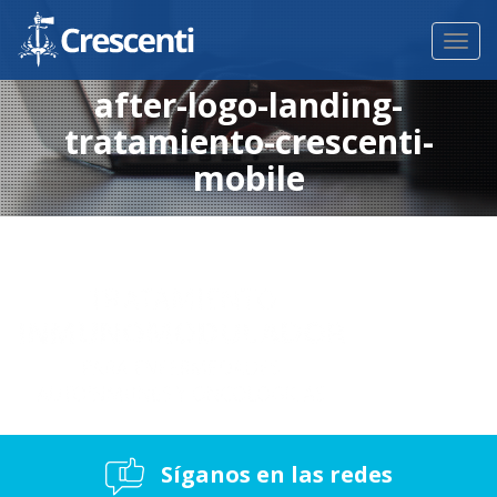
Toggl
navig
after-logo-landing-
tratamiento-crescenti-
mobile
Síganos en las redes