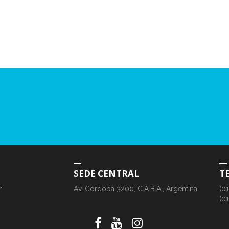
SEDE CENTRAL
T
r
Av. Córdoba 3200, C.A.B.A., Argentina
(0
(0