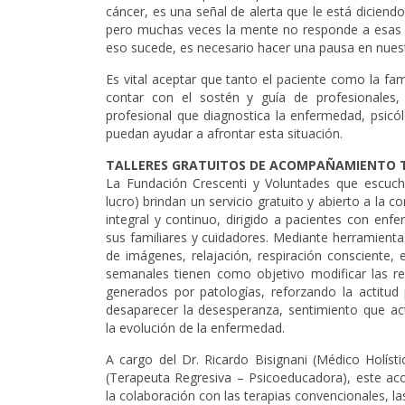
cáncer, es una señal de alerta que le está diciendo
pero muchas veces la mente no responde a esas 
eso sucede, es necesario hacer una pausa en nues
Es vital aceptar que tanto el paciente como la fami
contar con el sostén y guía de profesionales,
profesional que diagnostica la enfermedad, psic
puedan ayudar a afrontar esta situación.
TALLERES GRATUITOS DE ACOMPAÑAMIENTO 
La Fundación Crescenti y Voluntades que escucha
lucro) brindan un servicio gratuito y abierto a l
integral y continuo, dirigido a pacientes con enf
sus familiares y cuidadores. Mediante herramientas
de imágenes, relajación, respiración consciente, 
semanales tienen como objetivo modificar las r
generados por patologías, reforzando la actitud
desaparecer la desesperanza, sentimiento que a
la evolución de la enfermedad.
A cargo del Dr. Ricardo Bisignani (Médico Holíst
(Terapeuta Regresiva – Psicoeducadora), este a
la colaboración con las terapias convencionales, l