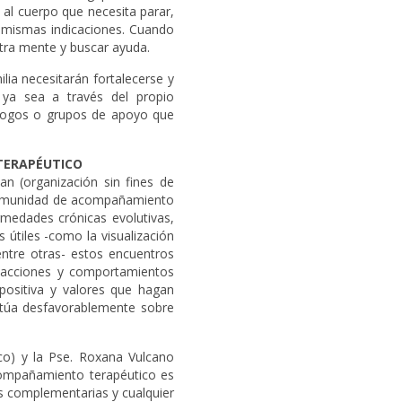
 al cuerpo que necesita parar,
mismas indicaciones. Cuando
tra mente y buscar ayuda.
lia necesitarán fortalecerse y
 ya sea a través del propio
ólogos o grupos de apoyo que
TERAPÉUTICO
n (organización sin fines de
a comunidad de acompañamiento
ermedades crónicas evolutivas,
 útiles -como la visualización
entre otras- estos encuentros
eacciones y comportamientos
 positiva y valores que hagan
ctúa desfavorablemente sobre
ico) y la Pse. Roxana Vulcano
compañamiento terapéutico es
as complementarias y cualquier