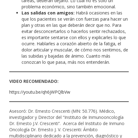
tareas, deberán dejarlo. Lo cual no es solo un
problema económico, sino también emocional.
Las salidas con amigos:
Habrá ocasiones en las
que los pacientes se verán con fuerzas para hacer un
plan y otras en las que deberán decir que no. Para
evitar desconcertarlos o hacerlos sentir rechazados,
es importante sentarse con ellos y explicarles lo que
ocurre. Hablarles a corazón abierto de la fatiga, el
dolor articular y muscular, de cómo nos sentimos, de
las subidas y bajadas de ánimo. Cuanto más
conozcan lo que pasa, más nos entenderán.
VIDEO RECOMENDADO:
https://youtu.be/qh6jWPQlbVw
Asesoró: Dr. Ernesto Crescenti (MN: 50.776). Médico,
investigador y Director del “Instituto de Inmunooncología
Dr. Ernesto J.V. Crescenti”. Acerca del Instituto de Inmuno
Oncología Dr. Ernesto J. V. Crescenti: Ámbito
multidisciplinario dedicado a la prevención, diagnóstico y