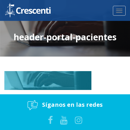
Toggl
navig
header-portal-pacientes
Síganos en las redes