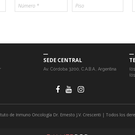
SEDE CENTRAL
T
r
Av. Córdoba 3200, C.A.B.A., Argentina
(0
(0
ituto de Inmuno Oncología Dr. Ernesto J.V. Crescenti | Todos los de