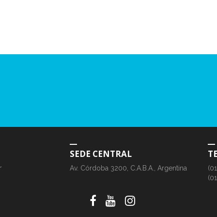
SEDE CENTRAL
T
r
Av. Córdoba 3200, C.A.B.A., Argentina
(0
(0