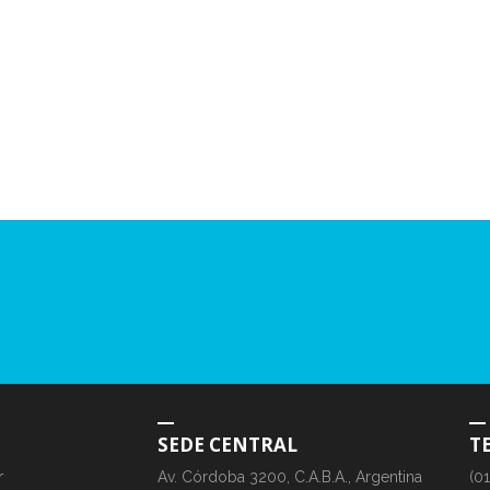
SEDE CENTRAL
T
r
Av. Córdoba 3200, C.A.B.A., Argentina
(0