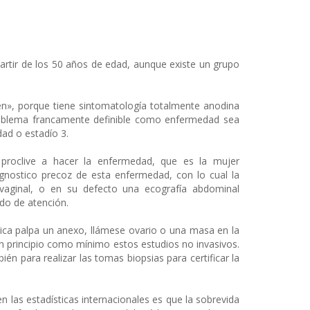
partir de los 50 años de edad, aunque existe un grupo
n», porque tiene sintomatología totalmente anodina
roblema francamente definible como enfermedad sea
ad o estadío 3.
proclive a hacer la enfermedad, que es la mujer
gnostico precoz de esta enfermedad, con lo cual la
nsvaginal, o en su defecto una ecografía abdominal
ado de atención.
ica palpa un anexo, llámese ovario o una masa en la
en principio como mínimo estos estudios no invasivos.
én para realizar las tomas biopsias para certificar la
 las estadísticas internacionales es que la sobrevida