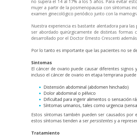
no supera el 14 al 17% a los 5 años. Para evitar esto
mujer a partir de la posmenopausia con síntomas inde
examen ginecológico periódico junto con la mamogra
Nuestra experiencia es bastante alentadora para las 
ser abordado quirúrgicamente de distintas formas 
desarrollado por el Doctor Ernesto Crescenti además 
Por lo tanto es importante que las pacientes no se 
Sintomas
El cáncer de ovario puede causar diferentes signos
incluso el cáncer de ovario en etapa temprana pued
Distensión abdominal (abdomen hinchado)
Dolor abdominal o pélvico
Dificultad para ingerir alimentos o sensación r
Síntomas urinarios, tales como urgencia (sensa
Estos síntomas también pueden ser causados por e
estos síntomas tienden a ser
persistentes
y a represe
Tratamiento