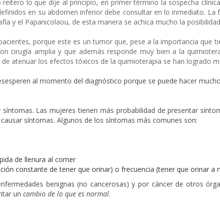
 reitero lo que dije al principio, en primer término la sospecha clí
finidos en su abdomen inferior debe consultar en lo inmediato. La f
fía y el Papanicolaou, de esta manera se achica mucho la posibilid
pacientes, porque este es un tumor que, pese a la importancia que ti
con cirugía amplia y que además responde muy bien a la quimiote
de atenuar los efectos tóxicos de la quimioterapia se han logrado m
desesperen al momento del diagnóstico porque se puede hacer mucho p
 y síntomas. Las mujeres tienen más probabilidad de presentar sínt
e causar síntomas. Algunos de los síntomas más comunes son:
ápida de llenura al comer
ción constante de tener que orinar) o frecuencia (tener que orinar 
nfermedades benignas (no cancerosas) y por cáncer de otros órga
ntar un
cambio de lo que es normal
.