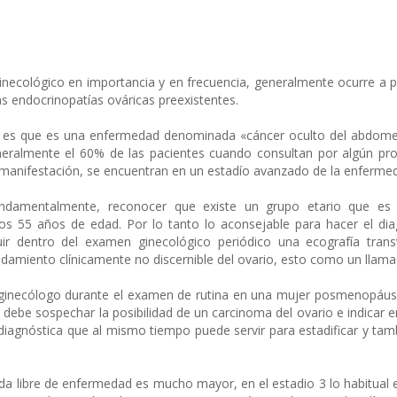
 ginecológico en importancia y en frecuencia, generalmente ocurre a 
s endocrinopatías ováricas preexistentes.
o, es que es una enfermedad denominada «cáncer oculto del abdome
eralmente el 60% de las pacientes cuando consultan por algún p
 manifestación, se encuentran en un estadío avanzado de la enfermed
undamentalmente, reconocer que existe un grupo etario que es 
 55 años de edad. Por lo tanto lo aconsejable para hacer el dia
cluir dentro del examen ginecológico periódico una ecografía tra
andamiento clínicamente no discernible del ovario, esto como un llam
o ginecólogo durante el examen de rutina en una mujer posmenopáus
 debe sospechar la posibilidad de un carcinoma del ovario e indicar 
iagnóstica que al mismo tiempo puede servir para estadificar y tambi
a libre de enfermedad es mucho mayor, en el estadio 3 lo habitual en