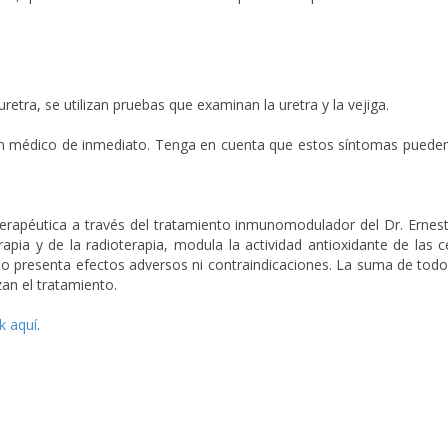
retra, se utilizan pruebas que examinan la uretra y la vejiga.
un médico de inmediato. Tenga en cuenta que estos síntomas pueden 
erapéutica a través del tratamiento inmunomodulador del Dr. Ernesto
pia y de la radioterapia, modula la actividad antioxidante de las c
no presenta efectos adversos ni contraindicaciones. La suma de tod
zan el tratamiento.
ck aquí
.