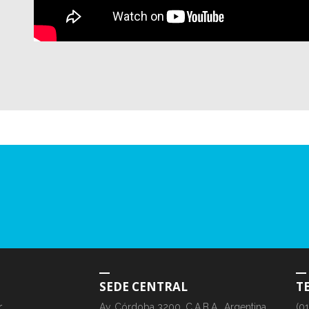
SEDE CENTRAL
T
r
Av. Córdoba 3200, C.A.B.A., Argentina
(0