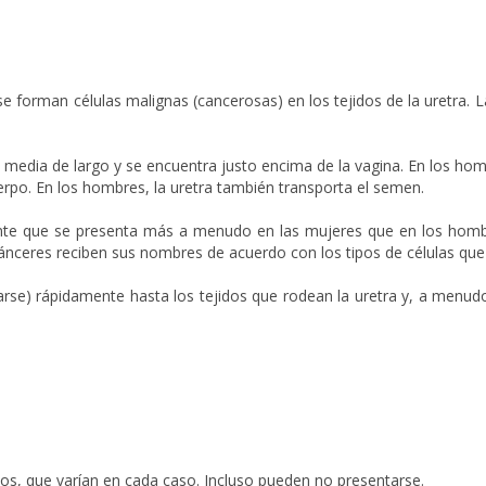
e forman células malignas (cancerosas) en los tejidos de la uretra. La 
y media de largo y se encuentra justo encima de la vagina. En los hom
cuerpo. En los hombres, la uretra también transporta el semen.
nte que se presenta más a menudo en las mujeres que en los hombre
 cánceres reciben sus nombres de acuerdo con los tipos de células qu
rse) rápidamente hasta los tejidos que rodean la uretra y, a menudo
os, que varían en cada caso. Incluso pueden no presentarse.