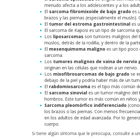
menudo afecta a los adolescentes y a los adul
El
sarcoma fibromixoide de bajo grado
es u
brazos y las piernas (especialmente el muslo).
El
tumor del estroma gastrointestinal
es u
El sarcoma de Kaposi es un tipo de sarcoma que
Los
liposarcomas
son tumores malignos del t
muslos, detrás de la rodilla, y dentro de la p
El
mesenquimoma maligno
es un tipo poco 
sarcoma.
Los
tumores malignos de vaina de nervio p
originan en las células que rodean a un nervio.
Los
mixofibrosarcomas de bajo grado
se e
debajo de la piel y podría haber más de un tum
El
rabdomiosarcoma
es el tipo más común de
El
sarcoma sinovial
es un tumor maligno del te
hombros. Este tumor es más común en niños y
Sarcoma pleomórfico indiferenciado
(cono
los brazos o las piernas. Con menos frecuencia
en los adultos de edad avanzada. Por lo genera
cuerpo.
Si tiene algún síntoma que le preocupa, consulte a u