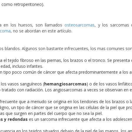
a como retroperitoneo).
ia en los huesos, son llamados
osteosarcomas
, y los sarcomas
rcoma
, no se abordan en este artículo.
os blandos. Algunos son bastante infrecuentes, los mas comunes son
 el tejido fibroso en las piernas, los brazos o el tronco. Se present
edad, incluso infantes.
n tipo poco común de cáncer que afecta predominantemente a los ad
e los vasos sanguíneos (
hemangiosarcomas
) o de los vasos linfátic
 tratado con radiación. Los angiosarcomas a veces se observan en el
frecuente que a menudo se origina en los tendones de los brazos o l
igno, un tipo de cáncer que se origina en las células de la piel que
as que surgen en partes del cuerpo que no sea la piel.
s y redondas
es un sarcoma infrecuente que afecta a los adolescen
uencia en los tejidos situados debajo de la piel de las manos, los ante