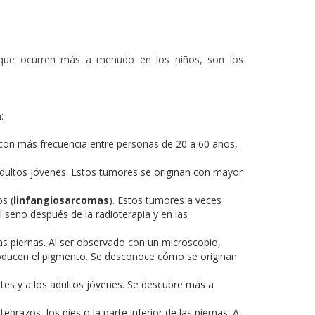
 que ocurren más a menudo en los niños, son los
:
a con más frecuencia entre personas de 20 a 60 años,
ultos jóvenes. Estos tumores se originan con mayor
os (
linfangiosarcomas
). Estos tumores a veces
 seno después de la radioterapia y en las
as piernas. Al ser observado con un microscopio,
 producen el pigmento. Se desconoce cómo se originan
tes y a los adultos jóvenes. Se descubre más a
brazos, los pies o la parte inferior de las piernas. A