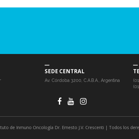
SEDE CENTRAL
T
r
Av. Córdoba 3200, C.A.B.A., Argentina
(0
(0
ituto de Inmuno Oncología Dr. Ernesto J.V. Crescenti | Todos los de