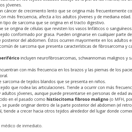
tos jóvenes.
n cáncer de crecimiento lento que se origina más frecuentemente com
 Con más frecuencia, afecta a los adultos jóvenes y de mediana edad.
n tipo de sarcoma que se origina en el tracto digestivo.
 se origina de células que revisten los vasos linfáticos o sanguíneos
ejido conformado por grasa. Pueden originarse en cualquier parte de
arte posterior del abdomen. Éstos ocurren mayormente en los adultos e
común de sarcoma que presenta características de fibrosarcoma y car
eriférico
incluyen neurofibrosarcomas, schwannomas malignos y s
ncuentran con más frecuencia en los brazos y las piernas de los pa
oral.
 sarcoma de tejidos blandos que se presenta en niños.
jido que rodea las articulaciones. Tiende a ocurrir con más frecuencia e
 adultos jóvenes, aunque puede presentarse en personas de edad a
cido en el pasado como
histiocitoma fibroso maligno
(o MFH, por 
, se puede originar dentro de la parte posterior del abdomen (el ret
l, tiende a crecer hacia otros tejidos alrededor del lugar donde com
n médico de inmediato.