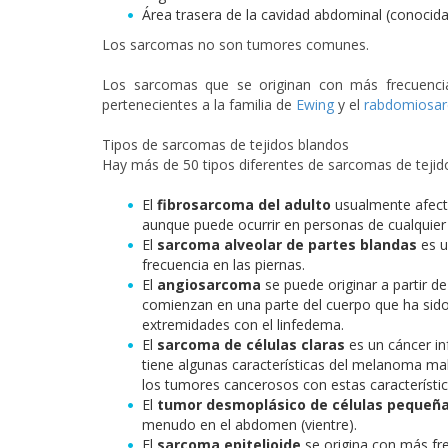
Área trasera de la cavidad abdominal (conocid
Los sarcomas no son tumores comunes.
Los sarcomas que se originan con más frecuenc
pertenecientes a la familia de
Ewing
y el
rabdomiosa
Tipos de sarcomas de tejidos blandos
Hay más de 50 tipos diferentes de sarcomas de tejid
El
fibrosarcoma del adulto
usualmente afecta
aunque puede ocurrir en personas de cualquier 
El
sarcoma alveolar de partes blandas
es u
frecuencia en las piernas.
El
angiosarcoma
se puede originar a partir d
comienzan en una parte del cuerpo que ha sido
extremidades con el linfedema.
El
sarcoma de células claras
es un cáncer in
tiene algunas características del melanoma mal
los tumores cancerosos con estas característic
El
tumor desmoplásico de células pequeña
menudo en el abdomen (vientre).
El
sarcoma epitelioide
se origina con más frec