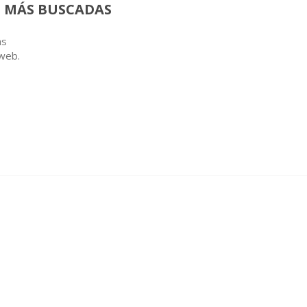
 MÁS BUSCADAS
as
 web.