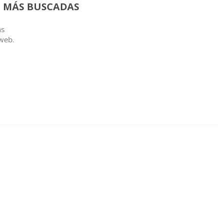
 MÁS BUSCADAS
as
 web.