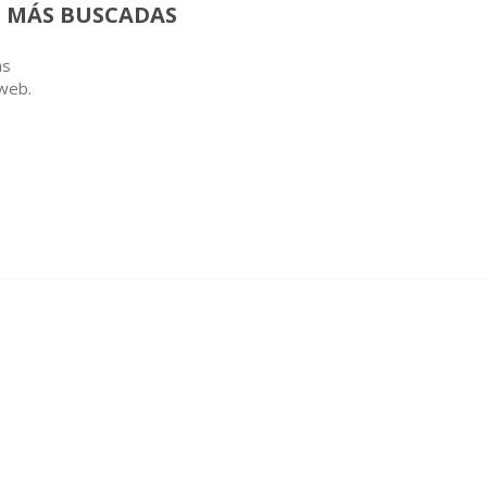
 MÁS BUSCADAS
as
 web.