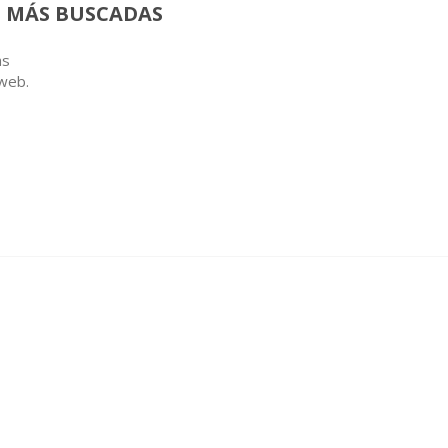
 MÁS BUSCADAS
as
 web.