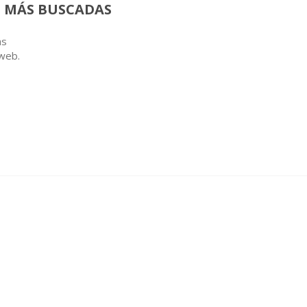
 MÁS BUSCADAS
as
 web.