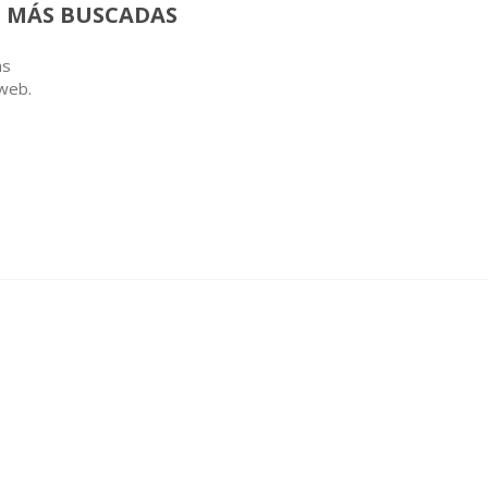
 MÁS BUSCADAS
as
 web.