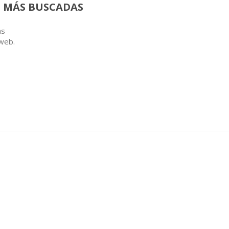
 MÁS BUSCADAS
as
 web.