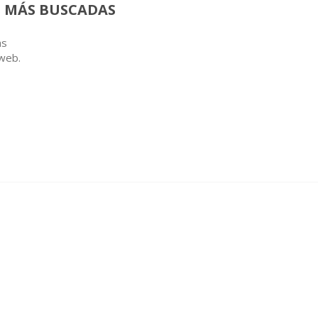
 MÁS BUSCADAS
as
 web.