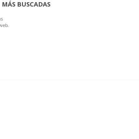
 MÁS BUSCADAS
as
 web.